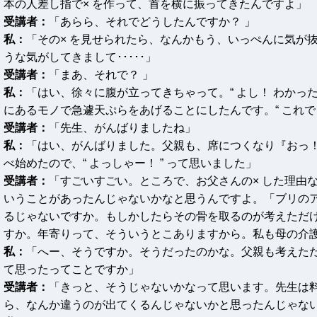
本の人差し指で× を作って、首を横に振ってきたんですよ」
受講者：
「あらら、それでどうしたんですか？ 」
私：
「その× を見せられたら、なんかもう、いっぺんに気が
うな気がしてきまして･････」
受講者：
「まあ、それで？ 」
私：
「はい、徐々に腹が立ってきちゃって。“ よし！ わかった
にあるモノで急遽天ぷらをあげることにしたんです。“ これでど
受講者：
「先生、がんばりましたね」
私：
「はい、がんばりました。父親も、席につくなり『おっ！
べ始めたので、“ よっしゃー！ ” って思いました」
受講者：
「すごいすごい。ところで、お父さんの× した理由
いうことがあったんじゃないかなと思うんですよ。「ブリの
るじゃないですか。もしかしたらその骨を取るのが考えただ
すか。年寄りって、そういうとこありますから。私も母の介
私：
「へー、そうですか。そうだったのかな。父親も考えただけ
て思ったってことですか」
受講者：
「きっと、そうじゃないかなって思います。先生は料
ら、なんか違うのが出てくるんじゃないかと思ったんじゃない