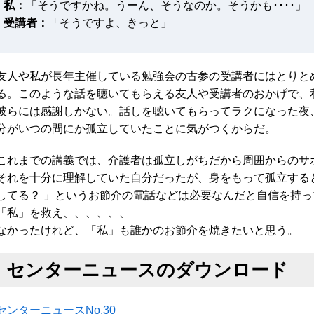
私：
「そうですかね。うーん、そうなのか。そうかも････」
受講者：
「そうですよ、きっと」
友人や私が長年主催している勉強会の古参の受講者にはとりと
る。このような話を聴いてもらえる友人や受講者のおかげで、
彼らには感謝しかない。話しを聴いてもらってラクになった夜
分がいつの間にか孤立していたことに気がつくからだ。
これまでの講義では、介護者は孤立しがちだから周囲からのサ
それを十分に理解していた自分だったが、身をもって孤立する
してる？ 」というお節介の電話などは必要なんだと自信を持
「私」を救え、、、、、、
なかったけれど、「私」も誰かのお節介を焼きたいと思う。
センターニュースのダウンロード
センターニュースNo.30