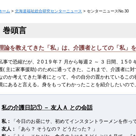
ホーム
>
北海道福祉総合研究センターニュース
> センターニュースNo.30
巻頭言
理論を教えてきた「私」は、介護者としての「私」
私事で恐縮だが、2 0 1 9 年７ 月から毎週２ ～ ３ 日間、1 5
護( 主に家事援助) のために通ってきた。これまで、介護者に
なのか考えてきた筆者にとって、今の自分の置かれているこの
境にあると言える。身をもってわかったことを紹介したいので
私の介護日記① － 友人Ａ との会話
私：
「今日のお昼にサ、初めてインスタントラーメンを作っ
友人：
「あら？ そうなの？ どうだった？ 」