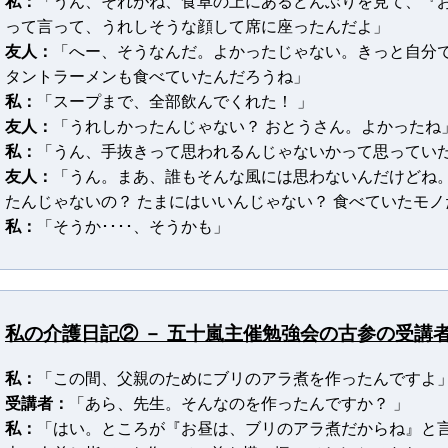
私：
「うん、それがね、食卓の上にあるどんぶりを見て、『お
って言って、うれしそうな顔して席に座ったんだよ」
友人：
「へー、そうなんだ。よかったじゃない。きっと自分
タントラーメンも食べていたんだろうね」
私：
「スープまで、全部飲んでくれた！ 」
友人：
「うれしかったんじゃない？ おとうさん。よかったね
私：
「うん、手抜きって思われるんじゃないかって思ってい
友人：
「うん。まあ、誰もそんな風には思わないんだけどね
たんじゃないの？ たまにはいいんじゃない？ 食べていたモ
私：
「そうか････、そうかも」
私の介護日記② － 五十嵐主催勉強会の古参の受講
私：
「この間、父親のためにブリのアラ煮を作ったんですよ
受講者：
「あら、先生。そんなのを作ったんですか？ 」
私：
「はい。ところが『お昼は、ブリのアラ煮だからね』と