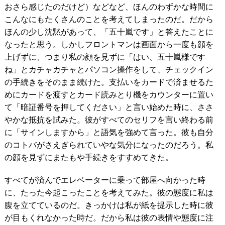
おさら感じたのだけど）などなど、ほんのわずかな時間に
こんなにもたくさんのことを考えてしまったのだ。だから
ほんの少し沈黙があって、「五十嵐です」と答えたことに
なったと思う。しかしフロントマンは画面から一度も顔を
上げずに、つまり私の顔を見ずに「はい、五十嵐様です
ね」とカチャカチャとパソコン操作をして、チェックイン
の手続きをそのまま続けた。支払いをカードで済ませるた
めにカードを渡すとカード読みとり機をカウンターに置い
て「暗証番号を押してください」と言い始めた時に、ささ
やかな抵抗を試みた。彼がすべてのセリフを言い終わる前
に「サインしますから」と語気を強めて言った。彼も自分
のコトバがさえぎられていやな気分になったのだろう。私
の顔を見ずにまたもや手続きをすすめてきた。
すべてが済んでエレベーターに乗って部屋へ向かった時
に、たった今起こったことを考えてみた。彼の態度に私は
腹を立てているのだ。きっかけは私が紙を提示した時に彼
が目もくれなかった時だ。だから私は彼の表情や態度に注