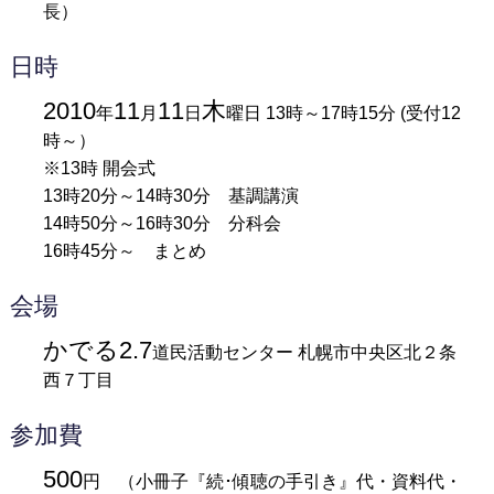
長）
日時
2010
11
11
木
年
月
日
曜日 13時～17時15分 (受付12
時～）
※13時 開会式
13時20分～14時30分 基調講演
14時50分～16時30分 分科会
16時45分～ まとめ
会場
かでる2.7
道民活動センター 札幌市中央区北２条
西７丁目
参加費
500
円 （小冊子『続･傾聴の手引き』代・資料代・