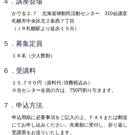
４．講座会場
かでる２.７ 北海道律動民活動センター 310会議室
札幌市中央区北２条西７丁目
（ＪＲ札幌駅より徒歩１５分）
５．募集定員
１６名（少人数制）
６．受講料
１５,７５０円（資料代･消費税込み）
※当センター会員の方は、750円割り引きます。
７．申込方法
申込用紙に必要事項をご記入の上、ＦＡＸまたは郵送
にてお申し込みください。先着順に受付し、折り返し
受講票をお送りいたします。